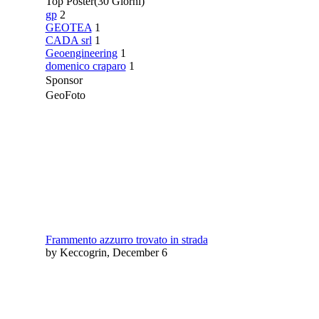
Top Poster
(30 Giorni)
gp
2
GEOTEA
1
CADA srl
1
Geoengineering
1
domenico craparo
1
Sponsor
GeoFoto
Frammento azzurro trovato in strada
by Keccogrin, December 6