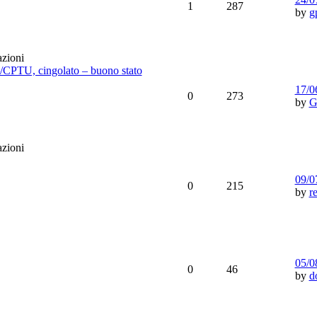
1
287
by
g
/CPTU, cingolato – buono stato
17/0
0
273
by
G
09/0
0
215
by
r
05/0
0
46
by
d