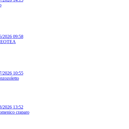
p
6/2026
09:58
EOTEA
7/2026
10:55
enzozoletto
8/2026
13:52
omenico craparo