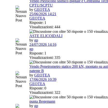
Vendo Piezocono sismico digitale e Centralina Tecn
CPTU/SCPTU
by
GEOTEA
25/06/2026
14:21
GEOTEA
Risposte: 1
Visualizzazioni: 444
ASTE ELICOIDALI
by
gp
24/07/2026
14:16
gp
Risposte: 1
Visualizzazioni: 335
Vendo Penetrometro statico 200 kN, montato su aut
patente B
by
GEOTEA
17/06/2026
10:39
GEOTEA
Risposte: 0
Visualizzazioni: 322
punta Begemann
by
gp