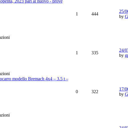
openta, 2023 pari al nuovo - prove
25/0
1
444
by
G
24/0
1
335
by
g
ocarro modello Bremach 4x4 – 3.5 t –
17/0
0
322
by
G
24/0