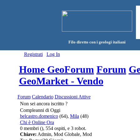
Filo diretto con i geologi italiani
Registrati
Log In
Home GeoForum
Forum
Ge
GeoMarket - Vendo
Forum
Calendario
Discussioni Attive
Non sei ancora iscritto ?
Compleanni di Oggi
belcastro.domenico
(64),
Mila
(48)
Chi è Online Ora
0 membri (), 554 ospiti, e 3 robot.
Chiave:
Admin
,
Mod Globale
,
Mod