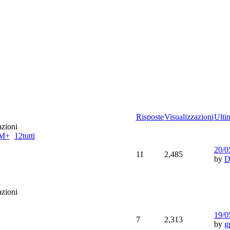
Risposte
Visualizzazioni
Ulti
EM+
1
2
tutti
20/0
11
2,485
by
D
19/0
7
2,313
by
g