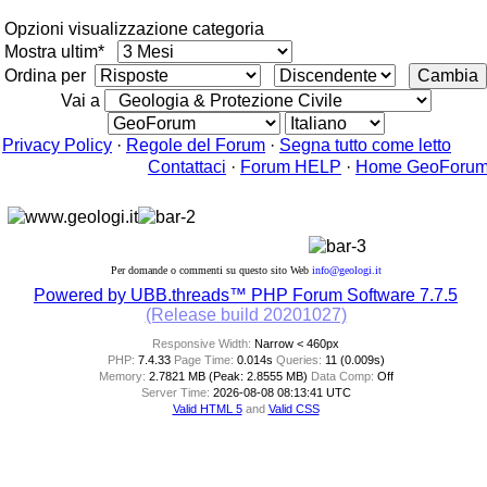
Opzioni visualizzazione categoria
Mostra ultim*
Ordina per
Vai a
Privacy Policy
·
Regole del Forum
·
Segna tutto come letto
Contattaci
·
Forum HELP
·
Home GeoForu
Per domande o commenti su questo sito Web
info@geologi.it
Powered by UBB.threads™ PHP Forum Software 7.7.5
(Release build 20201027)
Responsive Width:
PHP:
7.4.33
Page Time:
0.014s
Queries:
11 (0.009s)
Memory:
2.7821 MB (Peak: 2.8555 MB)
Data Comp:
Off
Server Time:
2026-08-08 08:13:41 UTC
Valid HTML 5
and
Valid CSS