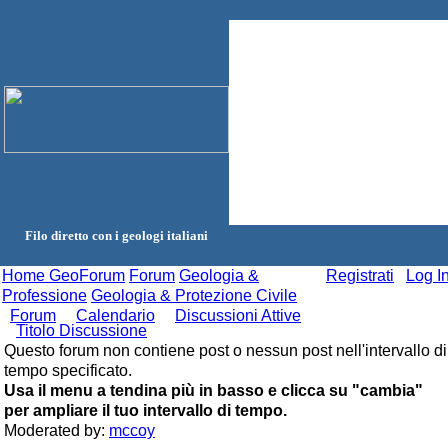
Filo diretto con i geologi italiani
Home GeoForum
Forum
Geologia &
Registrati
Log I
Professione
Geologia & Protezione Civile
Forum
Calendario
Discussioni Attive
Titolo Discussione
Questo forum non contiene post o nessun post nell'intervallo di
tempo specificato.
Usa il menu a tendina più in basso e clicca su "cambia"
per ampliare il tuo intervallo di tempo.
Moderated by:
mccoy