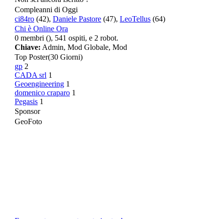
Compleanni di Oggi
ci84ro
(42),
Daniele Pastore
(47),
LeoTellus
(64)
Chi è Online Ora
0 membri (), 541 ospiti, e 2 robot.
Chiave:
Admin
,
Mod Globale
,
Mod
Top Poster
(30 Giorni)
gp
2
CADA srl
1
Geoengineering
1
domenico craparo
1
Pegasis
1
Sponsor
GeoFoto