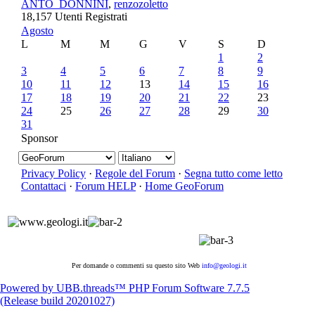
ANTO_DONNINI
,
renzozoletto
18,157 Utenti Registrati
Agosto
L
M
M
G
V
S
D
1
2
3
4
5
6
7
8
9
10
11
12
13
14
15
16
17
18
19
20
21
22
23
24
25
26
27
28
29
30
31
Sponsor
Privacy Policy
·
Regole del Forum
·
Segna tutto come letto
Contattaci
·
Forum HELP
·
Home GeoForum
Per domande o commenti su questo sito Web
info@geologi.it
Powered by UBB.threads™ PHP Forum Software 7.7.5
(Release build 20201027)