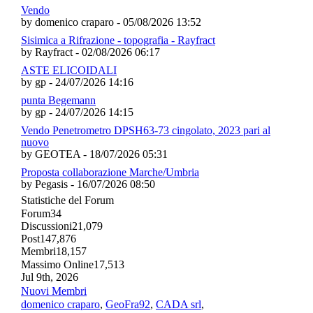
Vendo
by domenico craparo - 05/08/2026 13:52
Sisimica a Rifrazione - topografia - Rayfract
by Rayfract - 02/08/2026 06:17
ASTE ELICOIDALI
by gp - 24/07/2026 14:16
punta Begemann
by gp - 24/07/2026 14:15
Vendo Penetrometro DPSH63-73 cingolato, 2023 pari al
nuovo
by GEOTEA - 18/07/2026 05:31
Proposta collaborazione Marche/Umbria
by Pegasis - 16/07/2026 08:50
Statistiche del Forum
Forum
34
Discussioni
21,079
Post
147,876
Membri
18,157
Massimo Online
17,513
Jul 9th, 2026
Nuovi Membri
domenico craparo
,
GeoFra92
,
CADA srl
,