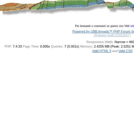
Per domande o commenti su questo sito Web
in
Powered by UBB.threads™ PHP Forum Sof
(Release build 20201027)
Responsive Width:
PHP:
7.4.33
Page Time:
0.005s
Queries:
7 (0.001s)
Memory:
2.4255 MB (Peak: 2.5251 
Valid HTML 5
and
Valid CSS