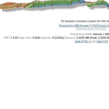
Per domande o commenti su questo sito Web
in
Powered by UBB.threads™ PHP Forum Sof
(Release build 20201027)
Responsive Width:
PHP:
7.4.33
Page Time:
0.004s
Queries:
8 (0.001s)
Memory:
2.4255 MB (Peak: 2.5250 
Valid HTML 5
and
Valid CSS