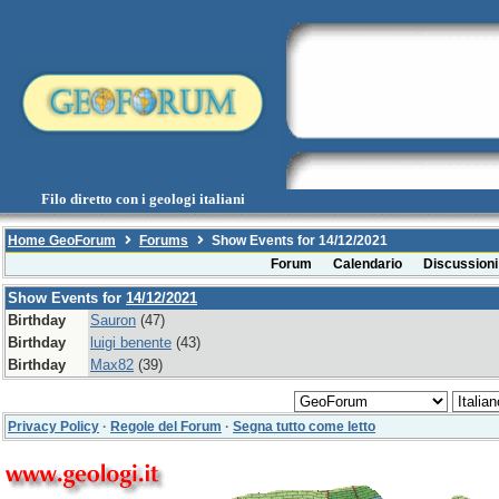
Filo diretto con i geologi italiani
Home GeoForum
Forums
Show Events for 14/12/2021
Forum
Calendario
Discussioni
Show Events for
14/12/2021
Birthday
Sauron
(47)
Birthday
luigi benente
(43)
Birthday
Max82
(39)
Privacy Policy
·
Regole del Forum
·
Segna tutto come letto