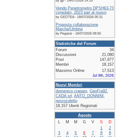
by gp - 24/07/2026 14:15
Vendo Penetrometro DPSH63-73
cingolato, 2023 pari al nuovo
by GEOTEA - 18/07/2026 05:31
Proposta collaborazione
Marche/Umbria
by Pegasis - 16/07/2026 08:50
Statistiche del Forum
Forum
34
Discussioni
21,080
Post
147,877
Membri
18,157
Massimo Online
17,513
Jul 9th, 2026
Nuovi Membri
domenico craparo
,
GeoFra92
,
CADA srl
,
ANTO_DONNINI
,
renzozoletto
18,157 Utenti Registrati
Agosto
L
M
M
G
V
S
D
1
2
3
4
5
6
7
8
9