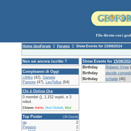
Filo diretto con i geol
Home GeoForum
Forums
Show Events for 15/08/2024
Non sei ancora iscritto ?
Show Events for
15/08/202
Birthday
Roberto Virga
(
Compleanni di Oggi
Birthday
davide cornagl
ci84ro
(42),
Daniele
Birthday
schade
(46)
Pastore
(47),
LeoTellus
(64)
Chi è Online Ora
0 membri (), 1,152 ospiti, e 3
robot.
Chiave:
Admin
,
Mod Globale
,
Mod
Top Poster
(30 Giorni)
gp
2
Pegasis
1