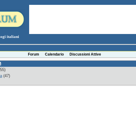
ogi italiani
Forum
Calendario
Discussioni Attive
4
55)
ia
(47)