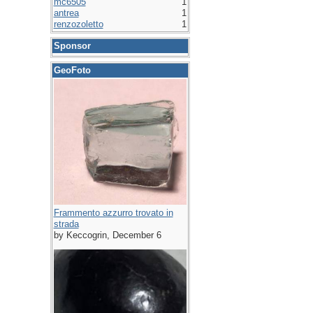
mc6505
1
antrea
1
renzozoletto
1
Sponsor
GeoFoto
Frammento azzurro trovato in
strada
by Keccogrin, December 6