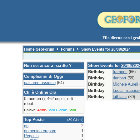
Filo diretto con i geol
Home GeoForum
Forums
Show Events for 20/08/2024
Non sei ancora iscritto ?
Show Events for
20/08/202
Birthday
framonti
(66)
Compleanni di Oggi
Birthday
danbart
(59)
calcaremassiccio
(64)
Birthday
Michele Aureli
(
Birthday
Lucia Tirabass
Chi è Online Ora
Birthday
kitblack
(39)
0 membri (), 462 ospiti, e 6
robot.
Chiave:
Admin
,
Mod Globale
,
Mod
Top Poster
(30 Giorni)
gp
2
domenico craparo
1
Pegasis
1