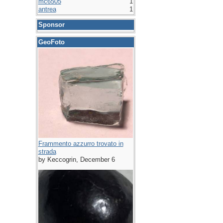
mc6505
1
antrea
1
Sponsor
GeoFoto
Frammento azzurro trovato in
strada
by Keccogrin, December 6