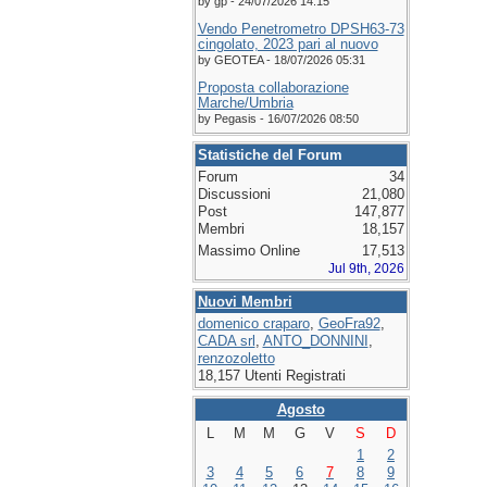
by gp - 24/07/2026 14:15
Vendo Penetrometro DPSH63-73
cingolato, 2023 pari al nuovo
by GEOTEA - 18/07/2026 05:31
Proposta collaborazione
Marche/Umbria
by Pegasis - 16/07/2026 08:50
Statistiche del Forum
Forum
34
Discussioni
21,080
Post
147,877
Membri
18,157
Massimo Online
17,513
Jul 9th, 2026
Nuovi Membri
domenico craparo
,
GeoFra92
,
CADA srl
,
ANTO_DONNINI
,
renzozoletto
18,157 Utenti Registrati
Agosto
L
M
M
G
V
S
D
1
2
3
4
5
6
7
8
9