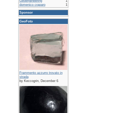
Geoengineering
1
domenico craparo
1
Sponsor
GeoFoto
Frammento azzurro trovato in
strada
by Keccogrin, December 6