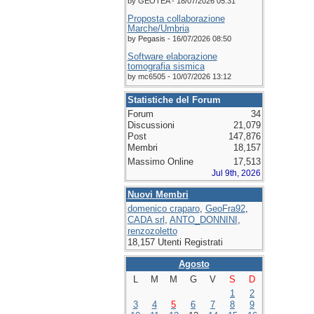
by GEOTEA - 18/07/2026 05:31
Proposta collaborazione
Marche/Umbria
by Pegasis - 16/07/2026 08:50
Software elaborazione
tomografia sismica
by mc6505 - 10/07/2026 13:12
Statistiche del Forum
Forum
34
Discussioni
21,079
Post
147,876
Membri
18,157
Massimo Online
17,513
Jul 9th, 2026
Nuovi Membri
domenico craparo
,
GeoFra92
,
CADA srl
,
ANTO_DONNINI
,
renzozoletto
18,157 Utenti Registrati
Agosto
L
M
M
G
V
S
D
1
2
3
4
5
6
7
8
9