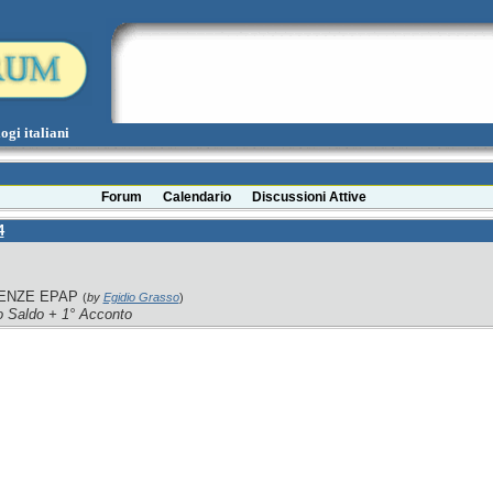
ogi italiani
Forum
Calendario
Discussioni Attive
4
ADENZE EPAP
(
by
Egidio Grasso
)
aldo + 1° Acconto