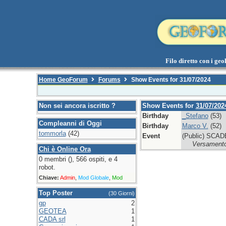
Filo diretto con i geol
Home GeoForum
Forums
Show Events for 31/07/2024
Non sei ancora iscritto ?
Show Events for
31/07/202
Birthday
_Stefano
(53)
Compleanni di Oggi
Birthday
Marco V.
(52)
tommorla
(42)
Event
(Public) SC
Versamento S
Chi è Online Ora
0 membri (), 566 ospiti, e 4
robot.
Chiave:
Admin
,
Mod Globale
,
Mod
Top Poster
(30 Giorni)
gp
2
GEOTEA
1
CADA srl
1