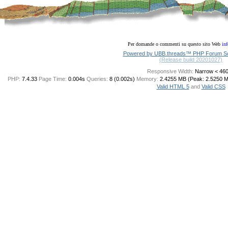
Per domande o commenti su questo sito Web
in
Powered by UBB.threads™ PHP Forum Sof
(Release build 20201027)
Responsive Width:
PHP:
7.4.33
Page Time:
0.004s
Queries:
8 (0.002s)
Memory:
2.4255 MB (Peak: 2.5250 
Valid HTML 5
and
Valid CSS