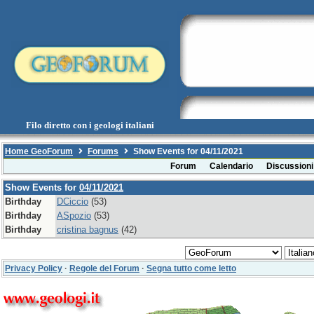
Filo diretto con i geologi italiani
Home GeoForum
Forums
Show Events for 04/11/2021
Forum
Calendario
Discussioni
Show Events for
04/11/2021
Birthday
DCiccio
(53)
Birthday
ASpozio
(53)
Birthday
cristina bagnus
(42)
Privacy Policy
·
Regole del Forum
·
Segna tutto come letto