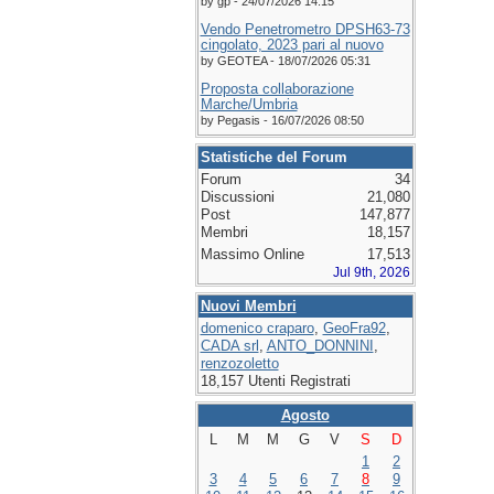
by gp - 24/07/2026 14:15
Vendo Penetrometro DPSH63-73
cingolato, 2023 pari al nuovo
by GEOTEA - 18/07/2026 05:31
Proposta collaborazione
Marche/Umbria
by Pegasis - 16/07/2026 08:50
Statistiche del Forum
Forum
34
Discussioni
21,080
Post
147,877
Membri
18,157
Massimo Online
17,513
Jul 9th, 2026
Nuovi Membri
domenico craparo
,
GeoFra92
,
CADA srl
,
ANTO_DONNINI
,
renzozoletto
18,157 Utenti Registrati
Agosto
L
M
M
G
V
S
D
1
2
3
4
5
6
7
8
9