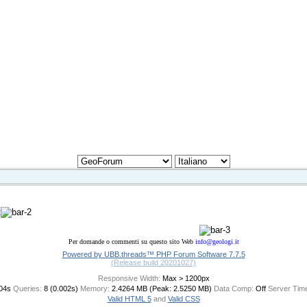
Per domande o commenti su questo sito Web
info@geologi.it
Powered by UBB.threads™ PHP Forum Software 7.7.5
(Release build 20201027)
Responsive Width:
04s
Queries:
8 (0.002s)
Memory:
2.4264 MB (Peak: 2.5250 MB)
Data Comp:
Off
Server Tim
Valid HTML 5
and
Valid CSS