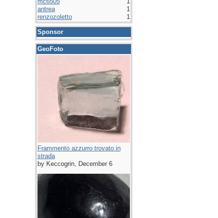
mc6505
1
antrea
1
renzozoletto
1
Sponsor
GeoFoto
Frammento azzurro trovato in
strada
by Keccogrin, December 6