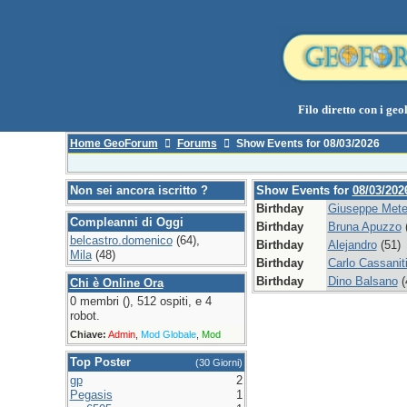
Filo diretto con i geol
Home GeoForum
Forums
Show Events for 08/03/2026
Non sei ancora iscritto ?
Show Events for
08/03/202
Birthday
Giuseppe Metel
Compleanni di Oggi
Birthday
Bruna Apuzzo
(
belcastro.domenico
(64),
Birthday
Alejandro
(51)
Mila
(48)
Birthday
Carlo Cassanit
Birthday
Dino Balsano
(
Chi è Online Ora
0 membri (), 512 ospiti, e 4
robot.
Chiave:
Admin
,
Mod Globale
,
Mod
Top Poster
(30 Giorni)
gp
2
Pegasis
1