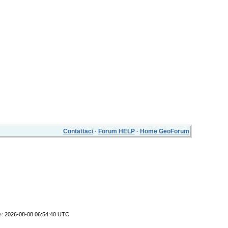
Contattaci
·
Forum HELP
·
Home GeoForum
e:
2026-08-08 06:54:40 UTC