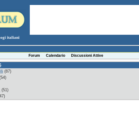
ogi italiani
Forum
Calendario
Discussioni Attive
6
li
(87)
54)
i
(51)
47)