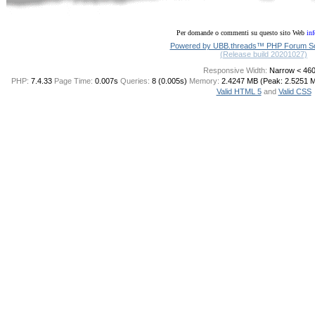
Per domande o commenti su questo sito Web
in
Powered by UBB.threads™ PHP Forum Sof
(Release build 20201027)
Responsive Width:
PHP:
7.4.33
Page Time:
0.007s
Queries:
8 (0.005s)
Memory:
2.4247 MB (Peak: 2.5251 
Valid HTML 5
and
Valid CSS