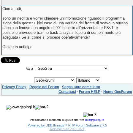
Ciao a tutti,
sono un neofita e vorrei chiedere un'informazione riguardo il programma
slope della geostru. Nel caso di una verifica del fronte di scavo in terreno
sabbioso-limoso con angolo di 90° rispetto all'orizzontale e FS<1, è
possibile prevedere tramite back analysis l'opera di contenimento più
adeguata? Se sì come si procede operativamente?
Grazie in anticipo.
Vai a
Privacy Policy
·
Regole del Forum
·
Segna tutto come letto
Contattaci
·
Forum HELP
·
Home GeoForum
Per domande o commenti su questo sito Web
info@geologi.it
Powered by UBB.threads™ PHP Forum Software 7.7.5
(Release build 20201027)