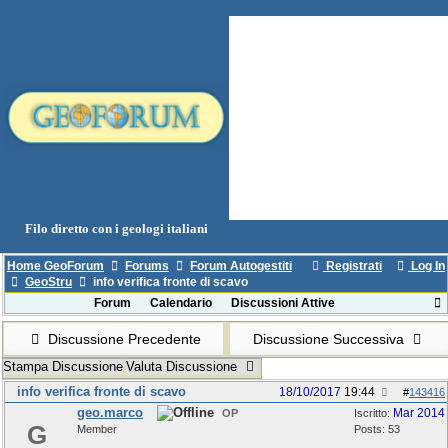
Filo diretto con i geologi italiani
Home GeoForum
Forums
Forum Autogestiti
Registrati
Log In
GeoStru
info verifica fronte di scavo
Forum
Calendario
Discussioni Attive
Discussione Precedente
Discussione Successiva
Stampa Discussione
Valuta Discussione
info verifica fronte di scavo
18/10/2017
19:44
#
143416
geo.marco
Mar 2014
OP
Iscritto:
G
Member
Posts: 53