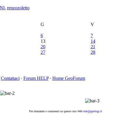
NI
,
renzozoletto
G
V
6
7
13
14
20
21
27
28
Contattaci
·
Forum HELP
·
Home GeoForum
Per domande o commenti su questo sito Web
info@geologi.it