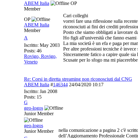
ABEM Italia
OP
Member
Cari colleghi
OP
vorrei fare una riflessione sulla recen
ABEM Italia
riconosciuti ai fini dei crediti professio
Member
Posto che siamo obbligati a lavorare d
A
Ho figli all'università che fanno esami 
La mia società è un efa e paga per mant
Iscritto:
May 2003
Per altre professioni tecniche è invece
Posts: 46
Sinceramente fatico a capire quale sia l
Rovigo, Rovigo,
Scusate per lo sfogo ma mi piacerebbe 
Veneto
Re: Corsi in diretta streaming non riconosciuti dal CNG
ABEM Italia
#
146344
24/04/2020
10:17
Iscritto:
Jan 2008
Posts: 15
G
geo-logos
Junior Member
geo-logos
nella comunicazione a pagina 2 c'è scritto
Junior Member
dell’Aggiornamento Professionale Cont