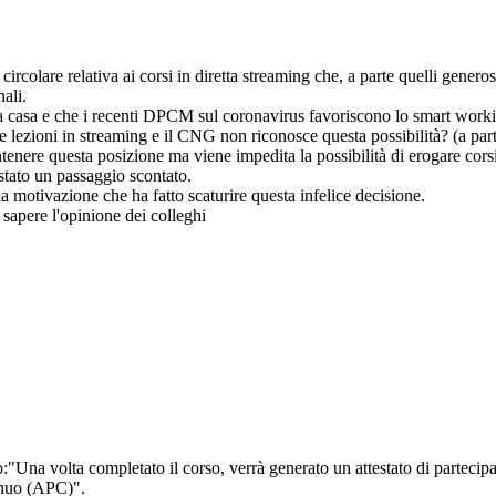
te circolare relativa ai corsi in diretta streaming che, a parte quelli ge
nali.
a casa e che i recenti DPCM sul coronavirus favoriscono lo smart worki
e lezioni in streaming e il CNG non riconosce questa possibilità? (a part
enere questa posizione ma viene impedita la possibilità di erogare corsi
 stato un passaggio scontato.
a motivazione che ha fatto scaturire questa infelice decisione.
sapere l'opinione dei colleghi
:"Una volta completato il corso, verrà generato un attestato di partecipa
inuo (APC)".