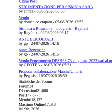
Ultimi Post
STRUMENTAZIONE PER SISMICA SARA
by antrea - 06/08/2026 08:30
Vendo
by domenico craparo - 05/08/2026 13:52
Sisimica a Rifrazione - topografia - Rayfract
by Rayfract - 02/08/2026 06:17
ASTE ELICOIDALI
by gp - 24/07/2026 14:16
punta Begemann
by gp - 24/07/2026 14:15
Vendo Penetrometro DPSH63-73 cingolato, 2023 pari al n
by GEOTEA - 18/07/2026 05:31
Proposta collaborazione Marche/Umbria
by Pegasis - 16/07/2026 08:50
Statistiche del Forum
Forum
34
Discussioni
21,080
Post
147,877
Membri
18,157
Massimo Online
17,513
Jul 9th, 2026