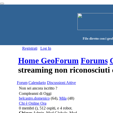
Filo diretto con i geol
Registrati
Log In
Home GeoForum
Forums
streaming non riconosciut
Forum
Calendario
Discussioni Attive
Non sei ancora iscritto ?
Compleanni di Oggi
belcastro.domenico
(64),
Mila
(48)
Chi è Online Ora
0 membri (), 512 ospiti, e 4 robot.
Chiave:
Admin
,
Mod Globale
,
Mod