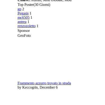
Top Poster
(30 Giorni)
gp
2
Pegasis
1
mc6505
1
antrea
1
renzozoletto
1
Sponsor
GeoFoto
Frammento azzurro trovato in strada
by Keccogrin, December 6