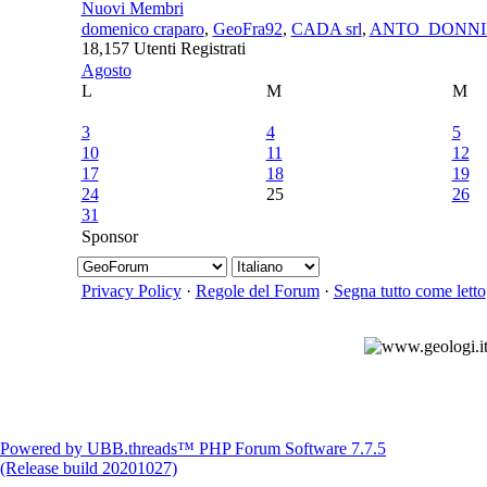
Nuovi Membri
domenico craparo
,
GeoFra92
,
CADA srl
,
ANTO_DONNI
18,157 Utenti Registrati
Agosto
L
M
M
3
4
5
10
11
12
17
18
19
24
25
26
31
Sponsor
Privacy Policy
·
Regole del Forum
·
Segna tutto come letto
Powered by UBB.threads™ PHP Forum Software 7.7.5
(Release build 20201027)