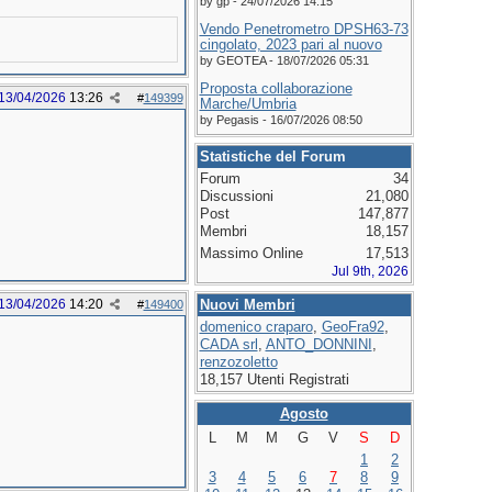
by gp - 24/07/2026 14:15
Vendo Penetrometro DPSH63-73
cingolato, 2023 pari al nuovo
by GEOTEA - 18/07/2026 05:31
Proposta collaborazione
13/04/2026
13:26
#
149399
Marche/Umbria
by Pegasis - 16/07/2026 08:50
Statistiche del Forum
Forum
34
Discussioni
21,080
Post
147,877
Membri
18,157
Massimo Online
17,513
Jul 9th, 2026
13/04/2026
14:20
Nuovi Membri
#
149400
domenico craparo
,
GeoFra92
,
CADA srl
,
ANTO_DONNINI
,
renzozoletto
18,157 Utenti Registrati
Agosto
L
M
M
G
V
S
D
1
2
3
4
5
6
7
8
9