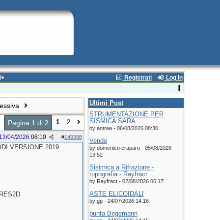
M+
Registrati
Log In
Ultimi Post
cessiva
STRUMENTAZIONE PER
SISMICA SARA
1
2
Pagina 1 di 2
by antrea - 06/08/2026 08:30
13/04/2026
08:10
#
149398
Vendo
RODI VERSIONE 2019
by domenico craparo - 05/08/2026
13:52
Sisimica a Rifrazione -
topografia - Rayfract
by Rayfract - 02/08/2026 06:17
ASTE ELICOIDALI
DRES2D
by gp - 24/07/2026 14:16
punta Begemann