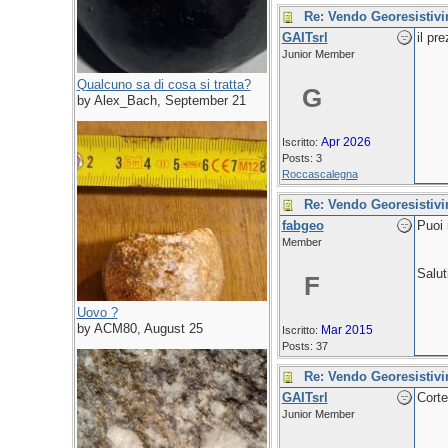
Re: Vendo Georesistiv
GAITsrl
il pr
Junior Member
Qualcuno sa di cosa si tratta?
G
by Alex_Bach, September 21
Apr 2026
Iscritto:
Posts: 3
Roccascalegna
Re: Vendo Georesistiv
fabgeo
Puoi 
Member
Salut
F
Uovo ?
by ACM80, August 25
Mar 2015
Iscritto:
Posts: 37
Re: Vendo Georesistiv
GAITsrl
Corte
Junior Member