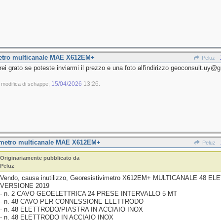
metro multicanale MAE X612EM+
Peluz
rei grato se poteste inviarmi il prezzo e una foto all'indirizzo geoconsult.uy
15/04/2026
13:26
 modifica di schappe;
.
imetro multicanale MAE X612EM+
Peluz
Originariamente pubblicato da
Peluz
Vendo, causa inutilizzo, Georesistivimetro X612EM+ MULTICANALE 48 E
VERSIONE 2019
- n. 2 CAVO GEOELETTRICA 24 PRESE INTERVALLO 5 MT
- n. 48 CAVO PER CONNESSIONE ELETTRODO
- n. 48 ELETTRODO/PIASTRA IN ACCIAIO INOX
- n. 48 ELETTRODO IN ACCIAIO INOX