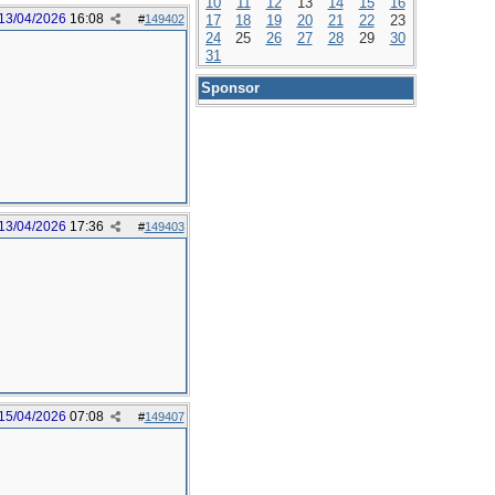
10
11
12
13
14
15
16
13/04/2026
16:08
#
149402
17
18
19
20
21
22
23
24
25
26
27
28
29
30
31
Sponsor
13/04/2026
17:36
#
149403
15/04/2026
07:08
#
149407