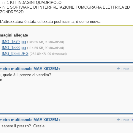
- n. 1 KIT INDAGINI QUADRIPOLO
- n. 1 SOFTWARE DI INTERPRETAZIONE TOMOGRAFIA ELETTRICA 2D
ZONDRES2D
L'attrezzatura è stata utilizzata pochissima, è come nuova.
magini allegate
IMG_1579.jpg
(108.65 KB, 90 download)
IMG_1583.jpg
(114.59 KB, 90 download)
IMG_9256.JPG
(234.09 KB, 90 download)
imetro multicanale MAE X612EM+
Peluz
, quale è il prezzo di vendita?
ie
imetro multicanale MAE X612EM+
Peluz
i sapere il prezzo?. Grazie