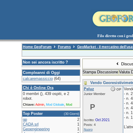
Filo diretto con i geol
Home GeoForum
Forums
GeoMarket - il mercatino dell'usa
Non sei ancora iscritto ?
Discus
Stampa Discussione
Valuta 
Compleanni di Oggi
calcaremassiccio
(64)
Vendo Georesistivime
Chi è Online Ora
Peluz
Vend
OP
0 membri (), 439 ospiti, e 2
- n.
Junior Member
robot.
- n.
- n.
Chiave:
Admin
,
Mod Globale
,
Mod
P
- n.
- n.
Top Poster
(30 Giorni)
- n.
gp
2
Oct 2021
Iscritto:
CADA srl
1
Posts: 4
L'att
Geoengineering
1
Nuoro