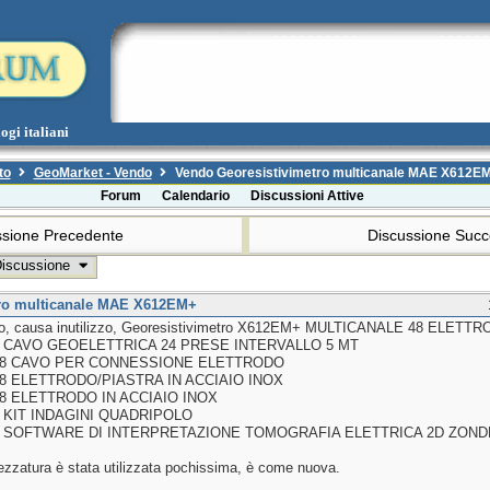
ogi italiani
to
GeoMarket - Vendo
Vendo Georesistivimetro multicanale MAE X612E
Forum
Calendario
Discussioni Attive
sione Precedente
Discussione Suc
Discussione
tro multicanale MAE X612EM+
o, causa inutilizzo, Georesistivimetro X612EM+ MULTICANALE 48 ELETT
 2 CAVO GEOELETTRICA 24 PRESE INTERVALLO 5 MT
 48 CAVO PER CONNESSIONE ELETTRODO
 48 ELETTRODO/PIASTRA IN ACCIAIO INOX
 48 ELETTRODO IN ACCIAIO INOX
 1 KIT INDAGINI QUADRIPOLO
 1 SOFTWARE DI INTERPRETAZIONE TOMOGRAFIA ELETTRICA 2D ZON
rezzatura è stata utilizzata pochissima, è come nuova.