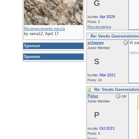
G
Apr 2026
Iscritto:
Posts: 3
Roccascalegna
Riconoscimento roccia
by rama12, April 17
Re: Vendo Georesistivi
schappe
Vi sa
Sponsor
Junior Member
Ultima
Sponsor
S
Mar 2021
Iscritto:
Posts: 24
Re: Vendo Georesistiv
Peluz
OP
Junior Member
P
Oct 2021
Iscritto:
Posts: 4
Nuoro