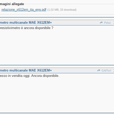
magini allegate
relazione_x612em_ita_eng.pdf
(1.02 MB, 33 download)
imetro multicanale MAE X612EM+
Peluz
oresistivimetro è ancora disponibile ?
imetro multicanale MAE X612EM+
GAITsrl
esso in vendita oggi. Ancora disponibile.