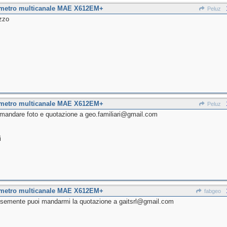
imetro multicanale MAE X612EM+
Peluz
ezzo
imetro multicanale MAE X612EM+
Peluz
mandare foto e quotazione a geo.familiari@gmail.com
i
imetro multicanale MAE X612EM+
fabgeo
semente puoi mandarmi la quotazione a gaitsrl@gmail.com