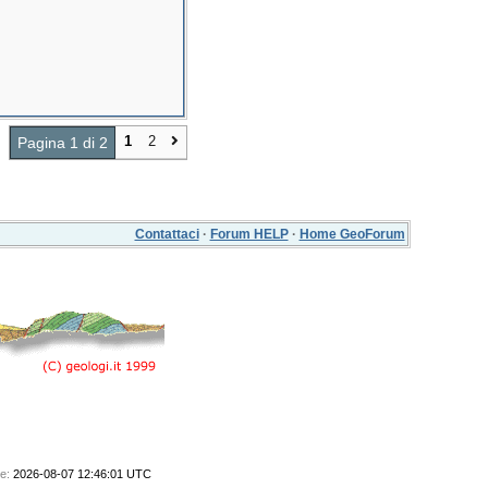
1
2
Pagina 1 di 2
Contattaci
·
Forum HELP
·
Home GeoForum
e:
2026-08-07 12:46:01 UTC