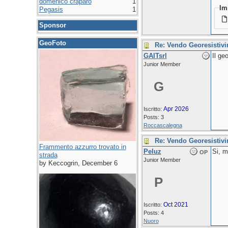
domenico craparo
1
Im
Pegasis
1
Sponsor
GeoFoto
Re: Vendo Georesistiv
GAITsrl
Il ge
Junior Member
G
Apr 2026
Iscritto:
Posts: 3
Roccascalegna
Re: Vendo Georesistiv
Frammento azzurro trovato in
Peluz
Si, m
OP
strada
Junior Member
by Keccogrin, December 6
P
Oct 2021
Iscritto:
Posts: 4
Nuoro