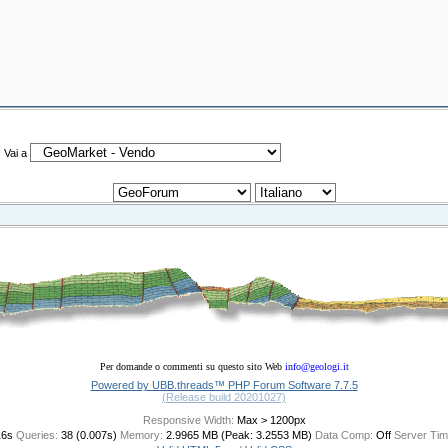
Vai a
Per domande o commenti su questo sito Web
info@geologi.it
Powered by UBB.threads™ PHP Forum Software 7.7.5
(Release build 20201027)
Responsive Width:
16s
Queries:
38 (0.007s)
Memory:
2.9965 MB (Peak: 3.2553 MB)
Data Comp:
Off
Server Tim