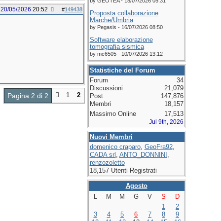
by GEOTEA - 18/07/2026 05:31
20/05/2026
20:52
#
149438
Proposta collaborazione
Marche/Umbria
by Pegasis - 16/07/2026 08:50
Software elaborazione
tomografia sismica
by mc6505 - 10/07/2026 13:12
Statistiche del Forum
Forum
34
Discussioni
21,079
1
2
Pagina 2 di 2
Post
147,876
Membri
18,157
Massimo Online
17,513
Jul 9th, 2026
Nuovi Membri
domenico craparo
,
GeoFra92
,
CADA srl
,
ANTO_DONNINI
,
renzozoletto
18,157 Utenti Registrati
Agosto
L
M
M
G
V
S
D
1
2
3
4
5
6
7
8
9