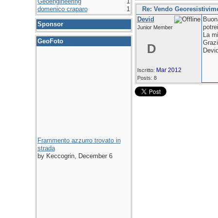
Geoengineering
1
domenico craparo
1
Re: Vendo Georesistivi
Devid
Buon
Sponsor
potre
Junior Member
La mi
GeoFoto
Graz
D
Devi
Mar 2012
Iscritto:
Posts: 8
Frammento azzurro trovato in
strada
by Keccogrin, December 6