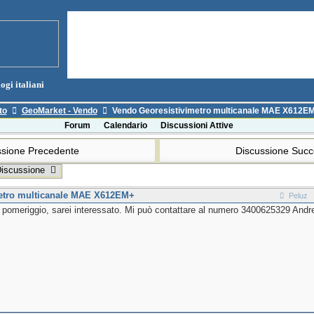
ogi italiani
to
GeoMarket - Vendo
Vendo Georesistivimetro multicanale MAE X612E
Forum
Calendario
Discussioni Attive
sione Precedente
Discussione Suc
Discussione
metro multicanale MAE X612EM+
Peluz
pomeriggio, sarei interessato. Mi può contattare al numero 3400625329 Andr