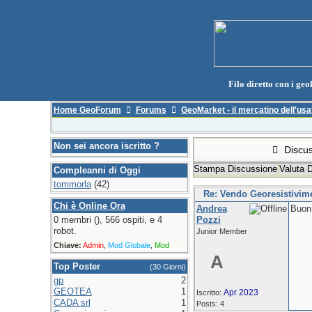
Filo diretto con i geol
Home GeoForum
Forums
GeoMarket - il mercatino dell'usa
Non sei ancora iscritto ?
Discus
Stampa Discussione
Valuta 
Compleanni di Oggi
tommorla
(42)
Re: Vendo Georesistivi
Chi è Online Ora
Andrea
Buon 
0 membri (), 566 ospiti, e 4
Pozzi
robot.
Junior Member
Chiave:
Admin
,
Mod Globale
,
Mod
A
Top Poster
(30 Giorni)
gp
2
GEOTEA
1
Apr 2023
Iscritto:
CADA srl
1
Posts: 4