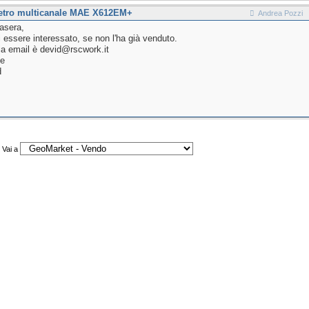
metro multicanale MAE X612EM+
Andrea Pozzi
asera,
i essere interessato, se non l'ha già venduto.
a email è devid@rscwork.it
ie
d
Vai a