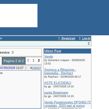
M+
Registrati
Log In
Ultimi Post
cessiva
Vendo
1
2
by domenico craparo - 05/08/2026
Pagina 2 di 2
13:52
07/05/2026
13:27
#
149423
Sisimica a Rifrazione -
ea
topografia - Rayfract
by Rayfract - 02/08/2026 06:17
ASTE ELICOIDALI
by gp - 24/07/2026 14:16
punta Begemann
by gp - 24/07/2026 14:15
Vendo Penetrometro DPSH63-73
cingolato, 2023 pari al nuovo