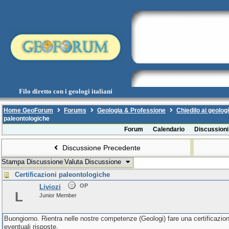
Filo diretto con i geologi italiani
Home GeoForum
Forums
Geologia & Professione
Chiedilo ai geologi
paleontologiche
Forum
Calendario
Discussioni
Discussione Precedente
Stampa Discussione
Valuta Discussione
Certificazioni paleontologiche
OP
Liviozi
L
Junior Member
Buongiorno. Rientra nelle nostre competenze (Geologi) fare una certificazione 
eventuali risposte.