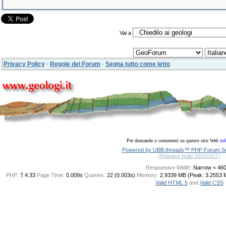
Vai a
Privacy Policy
·
Regole del Forum
·
Segna tutto come letto
Per domande o commenti su questo sito Web
in
Powered by UBB.threads™ PHP Forum Sof
(Release build 20201027)
Responsive Width:
PHP:
7.4.33
Page Time:
0.009s
Queries:
22 (0.003s)
Memory:
2.9339 MB (Peak: 3.2553 
Valid HTML 5
and
Valid CSS