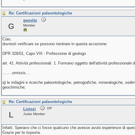
Re: Certificazioni paleontologiche
geovito
G
Member
Ciao,
dovresti verificare se possono rientrare in questa accezione:
DPR 328/01, Capo VIII - Professione di geologo
art. 41. Attività professionali. 1. Formano oggetto dell'attività professionale deg
........omissis....
q) le indagini e ricerche paleontologiche, petrografiche, mineralogiche, se
geochimiche;
Re: Certificazioni paleontologiche
OP
Liviozi
L
Junior Member
Infatti. Speravo che ci fosse qualcuno che avesse avuto esperienze di quest
Grazie per la risposta.