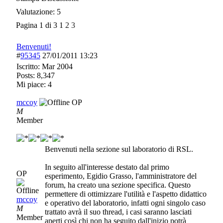
Valutazione: 5
Pagina 1 di 3
1
2
3
Benvenuti!
#
95345
27/01/2011
13:23
Iscritto:
Mar 2004
Posts: 8,347
Mi piace: 4
mccoy
OP
M
Member
Benvenuti nella sezione sul laboratorio di RSL.
In seguito all'interesse destato dal primo
OP
esperimento, Egidio Grasso, l'amministratore del
forum, ha creato una sezione specifica. Questo
permettere di ottimizzare l'utilità e l'aspetto didattico
mccoy
e operativo del laboratorio, infatti ogni singolo caso
M
trattato avrà il suo thread, i casi saranno lasciati
Member
aperti così chi non ha seguito dall'inizio potrà