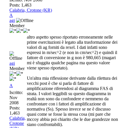
Posts: 1,463
Calabria, Crotone (KR)
A
agi
Member
altro aspetto spesso riportato erroneamente nelle
prime esercitazioni è legato alla trasformazione dei
valori di ag forniti da rexel. I dati infatti sono
espressi in m/sec^2 (e non in cm/sec^2) e quindi il
fattore di conversione in g non è 980,665 (magari
mi è sfuggita qualche pagina ma questo valore
agi
viene spesso riportato).
Member
Un'altra mia riflessione derivante dalla rilettura dei
vecchi post è che si parla di fattore di
A
amplificazione riferendosi al diagramma FAS di
Iscritto:
strata. I valori leggibili su questo diagramma in
Nov
realtà non sono da confondere e nemmeno da
2008
confrontare con i fattori di amplificazione di
Posts:
normativa (Ss). Spesso invece se ne è discusso
1,463
quasi come se fosse la stessa cosa (mi pare che
Calabria,
mccoy abbia poi chiarito che le due grandezze non
Crotone
siano confrontabili).