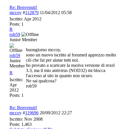
Re: Benvenuti!
mccoy
#
112879
11/04/2012
05:58
Iscritto:
Apr 2012
Posts: 1
R
rob59
Junior Member
buongiorno mccoy,
sono un nuovo iscritto al forumed apprezzo molto
rob59
ciò che fai per aiutar tutti noi.
Junior
ho provato a scaricare la nuoiva versione di rexel
Member
3.3, ma il mio antivirus (NOD32) mi blocca
R
l'accesso al sito in quanto non sicuro.
Iscritto:
Ne sai qualcosa?
Apr
rob59
2012
Posts: 1
Re: Benvenuti!
mccoy
#
119696
20/09/2012
22:27
Iscritto:
Nov 2008
Posts: 1,463