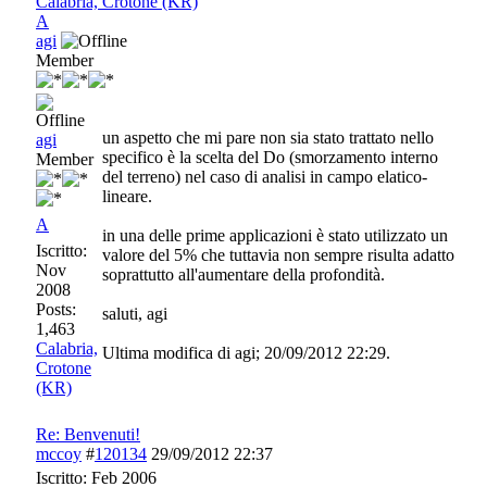
Calabria, Crotone (KR)
A
agi
Member
un aspetto che mi pare non sia stato trattato nello
agi
specifico è la scelta del Do (smorzamento interno
Member
del terreno) nel caso di analisi in campo elatico-
lineare.
A
in una delle prime applicazioni è stato utilizzato un
Iscritto:
valore del 5% che tuttavia non sempre risulta adatto
Nov
soprattutto all'aumentare della profondità.
2008
Posts:
saluti, agi
1,463
Calabria,
Ultima modifica di agi;
20/09/2012
22:29
.
Crotone
(KR)
Re: Benvenuti!
mccoy
#
120134
29/09/2012
22:37
Iscritto:
Feb 2006