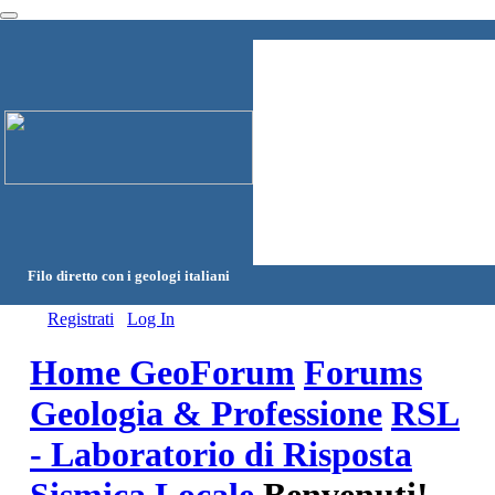
Filo diretto con i geologi italiani
Registrati
Log In
Home GeoForum
Forums
Geologia & Professione
RSL
- Laboratorio di Risposta