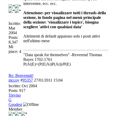
intervenire, ecc. ecc.
Attenzione: per visualizzare tutti i threads della
sezione, in fondo pagina nel menù principale
della sezione: 'visualizzare i topics', bisogna
Iscritto:
scegliere 'attivi con qualsiasi data'
Mar
2004
Altrimenti di default appaiono solo i posti attivi
Posts:
nell'ultimo mese
8,347
Mi
piace: 4
"Data speak for themselves" -Reverend Thomas
Bayes 1702-1761
P(Ai|E)=(P(E|Ai)P(Ai))/P(E)
Re: Benvenuti!
mccoy
#
95357
27/01/2011
15:04
Iscritto:
Oct 2004
Posts: 917
Treviso
G
Geodesi
Member