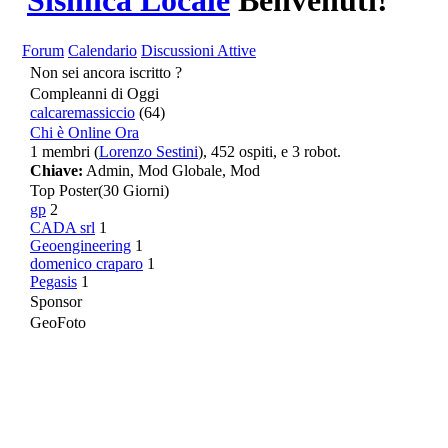
Sismica Locale
Benvenuti!
Forum
Calendario
Discussioni Attive
Non sei ancora iscritto ?
Compleanni di Oggi
calcaremassiccio
(64)
Chi è Online Ora
1 membri (
Lorenzo Sestini
), 452 ospiti, e 3 robot.
Chiave:
Admin
,
Mod Globale
,
Mod
Top Poster
(30 Giorni)
gp
2
CADA srl
1
Geoengineering
1
domenico craparo
1
Pegasis
1
Sponsor
GeoFoto