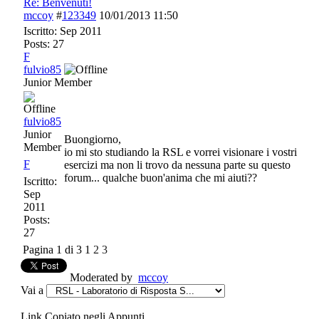
Re: Benvenuti!
mccoy
#
123349
10/01/2013
11:50
Iscritto:
Sep 2011
Posts: 27
F
fulvio85
Junior Member
fulvio85
Junior
Buongiorno,
Member
io mi sto studiando la RSL e vorrei visionare i vostri
F
esercizi ma non li trovo da nessuna parte su questo
forum... qualche buon'anima che mi aiuti??
Iscritto:
Sep
2011
Posts:
27
Pagina 1 di 3
1
2
3
Moderated by
mccoy
Vai a
Link Copiato negli Appunti