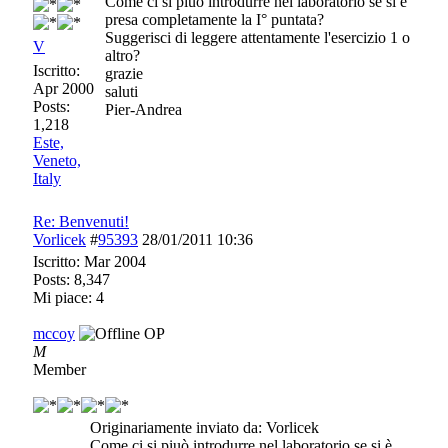
Come ci si piuò introdurre nel laboratorio se si è
presa completamente la I° puntata?
Suggerisci di leggere attentamente l'esercizio 1 o
V
altro?
Iscritto:
grazie
Apr 2000
saluti
Posts:
Pier-Andrea
1,218
Este,
Veneto,
Italy
Re: Benvenuti!
Vorlicek
#
95393
28/01/2011
10:36
Iscritto:
Mar 2004
Posts: 8,347
Mi piace: 4
mccoy
OP
M
Member
Originariamente inviato da: Vorlicek
Come ci si piuò introdurre nel laboratorio se si è