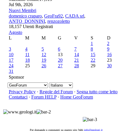
Jul 9th, 2026
Nuovi Membri
domenico craparo
,
GeoFra92
,
CADA srl
,
ANTO_DONNINI
,
renzozoletto
18,157 Utenti Registrati
Agosto
L
M
M
G
V
S
D
1
2
3
4
5
6
7
8
9
10
11
12
13
14
15
16
17
18
19
20
21
22
23
24
25
26
27
28
29
30
31
Sponsor
Privacy Policy
·
Regole del Forum
·
Segna tutto come letto
Contattaci
·
Forum HELP
·
Home GeoForum
Per domande o commenti su questo sito Web
info@geologi.it