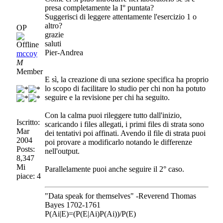
presa completamente la I° puntata?
Suggerisci di leggere attentamente l'esercizio 1 o
altro?
OP
grazie
saluti
Pier-Andrea
mccoy
M
Member
E sì, la creazione di una sezione specifica ha proprio
lo scopo di facilitare lo studio per chi non ha potuto
seguire e la revisione per chi ha seguito.
Con la calma puoi rileggere tutto dall'inizio,
Iscritto:
scaricando i files allegati, i primi files di strata sono
Mar
dei tentativi poi affinati. Avendo il file di strata puoi
2004
poi provare a modificarlo notando le differenze
Posts:
nell'output.
8,347
Mi
Parallelamente puoi anche seguire il 2° caso.
piace: 4
"Data speak for themselves" -Reverend Thomas
Bayes 1702-1761
P(Ai|E)=(P(E|Ai)P(Ai))/P(E)