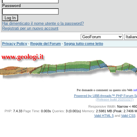
Password
Hai dimenticato il nome utente o la password?
Registrati per un nuovo account
Privacy Policy
·
Regole del Forum
·
Segna tutto come letto
Per domande o commenti su questo sito Web
in
Powered by UBB.threads™ PHP Forum Sof
(Release build 20201027)
Responsive Width:
PHP:
7.4.33
Page Time:
0.003s
Queries:
3 (0.001s)
Memory:
2.5981 MB (Peak: 2.7406 
Valid HTML 5
and
Valid CSS