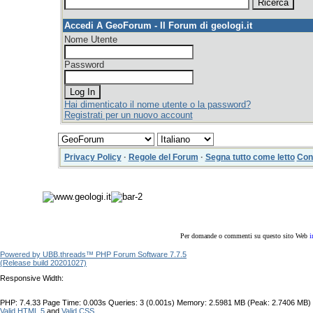
Accedi A GeoForum - Il Forum di geologi.it
Nome Utente
Password
Hai dimenticato il nome utente o la password?
Registrati per un nuovo account
Privacy Policy
·
Regole del Forum
·
Segna tutto come letto
Con
Per domande o commenti su questo sito Web
i
Powered by UBB.threads™ PHP Forum Software 7.7.5
(Release build 20201027)
Responsive Width:
PHP:
7.4.33
Page Time:
0.003s
Queries:
3 (0.001s)
Memory:
2.5981 MB (Peak: 2.7406 MB)
Valid HTML 5
and
Valid CSS