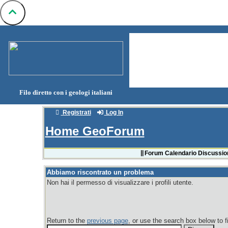
Filo diretto con i geologi italiani
Registrati
Log In
Home GeoForum
Forum
Calendario
Discussion
Abbiamo riscontrato un problema
Non hai il permesso di visualizzare i profili utente.
Return to the
previous page
, or use the search box below to f