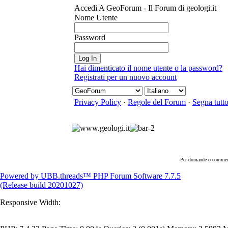
Accedi A GeoForum - Il Forum di geologi.it
Nome Utente
Password
Hai dimenticato il nome utente o la password?
Registrati per un nuovo account
Privacy Policy
·
Regole del Forum
·
Segna tutto
Per domande o commen
Powered by UBB.threads™ PHP Forum Software 7.7.5
(Release build 20201027)
Responsive Width: