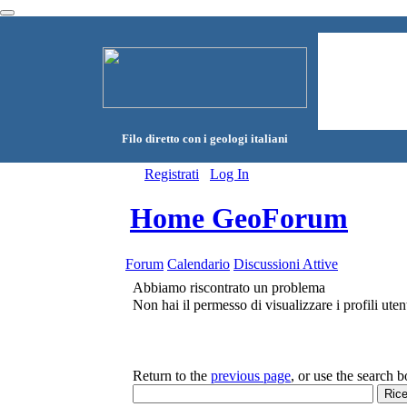
Filo diretto con i geologi italiani
Registrati
Log In
Home GeoForum
Forum
Calendario
Discussioni Attive
Abbiamo riscontrato un problema
Non hai il permesso di visualizzare i profili uten
Return to the
previous page
, or use the search 