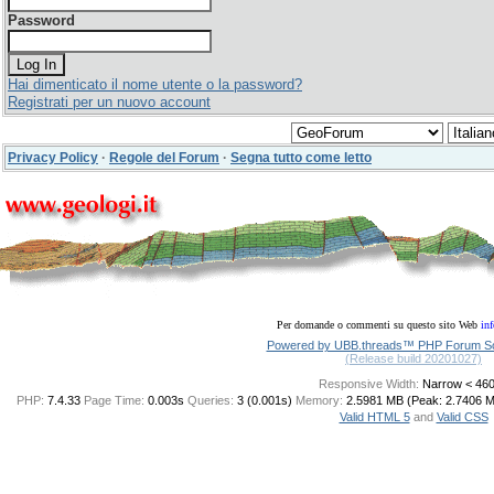
Password
Hai dimenticato il nome utente o la password?
Registrati per un nuovo account
Privacy Policy
·
Regole del Forum
·
Segna tutto come letto
Per domande o commenti su questo sito Web
in
Powered by UBB.threads™ PHP Forum Sof
(Release build 20201027)
Responsive Width:
PHP:
7.4.33
Page Time:
0.003s
Queries:
3 (0.001s)
Memory:
2.5981 MB (Peak: 2.7406 
Valid HTML 5
and
Valid CSS