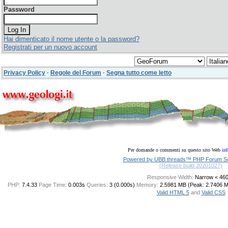
Password
Hai dimenticato il nome utente o la password?
Registrati per un nuovo account
Privacy Policy
·
Regole del Forum
·
Segna tutto come letto
Per domande o commenti su questo sito Web
in
Powered by UBB.threads™ PHP Forum Sof
(Release build 20201027)
Responsive Width:
PHP:
7.4.33
Page Time:
0.003s
Queries:
3 (0.000s)
Memory:
2.5981 MB (Peak: 2.7406 
Valid HTML 5
and
Valid CSS